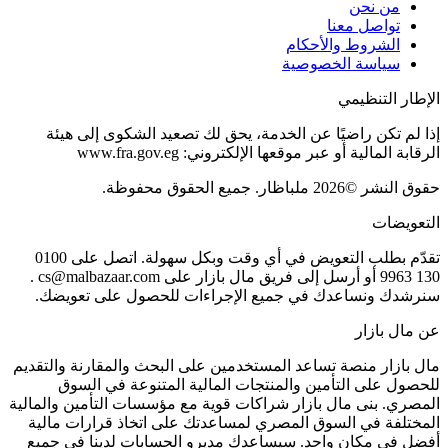
من نحن
تواصل معنا
الشروط والأحكام
سياسة الخصوصية
الإطار التنظيمي
إذا لم تكن راضيًا عن الخدمة، يحق لك تصعيد الشكوى إلى هيئة
الرقابة المالية أو عبر موقعها الإلكتروني: www.fra.gov.eg
حقوق النشر ©2026 ملباظار. جميع الحقوق محفوظة.
التعويضات
تقدّم بطلب التعويض في أي وقت وبكل سهولة. اتصل على 0100
130 9963 أو أرسل إلى فريق مال بازار على cs@malbazaar.com .
سنرشدك ونساعدك في جميع الإجراءات للحصول على تعويضك.
عن مال بازار
مال بازار منصة تساعد المستخدمين على البحث والمقارنة والتقديم
للحصول على التأمين والمنتجات المالية المتنوعة في السوق
المصري. بنى مال بازار شراكات قوية مع مؤسسات التأمين والمالية
المختلفة في السوق المصري لمساعدتك على اتخاذ قرارات مالية
أفضل في مكان واحد. سيساعدك مديرو الحسابات لدينا في جميع